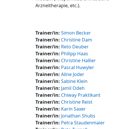
Arzneitherapie, etc.).
Trainer/in:
Simon Becker
Trainer/in:
Christine Dam
Trainer/in:
Reto Deuber
Trainer/in:
Philipp Haas
Trainer/in:
Christine Hallier
Trainer/in:
Pascal Huwyler
Trainer/in:
Aline Joder
Trainer/in:
Sabine Klein
Trainer/in:
Jamil Odeh
Trainer/in:
Chiway Praktikant
Trainer/in:
Christine Reist
Trainer/in:
Karin Saxer
Trainer/in:
Jonathan Shubs
Trainer/in:
Petra Staudenmaier