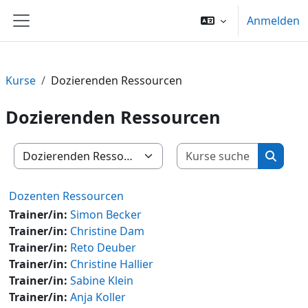
Zum Hauptinhalt
Anmelden
Website-Übersicht
Kurse
Dozierenden Ressourcen
Dozierenden Ressourcen
Kurse su
Kursbereiche
Kurse 
Dozenten Ressourcen
Trainer/in:
Simon Becker
Trainer/in:
Christine Dam
Trainer/in:
Reto Deuber
Trainer/in:
Christine Hallier
Trainer/in:
Sabine Klein
Trainer/in:
Anja Koller