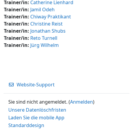
Trainer/in:
Catherine Lienhard
Trainer/in:
Jamil Odeh
Trainer/in:
Chiway Praktikant
Trainer/in:
Christine Reist
Trainer/in:
Jonathan Shubs
Trainer/in:
Reto Turnell
Trainer/in:
Jürg Wilhelm
Website-Support
Sie sind nicht angemeldet. (
Anmelden
)
Unsere Datenlöschfristen
Laden Sie die mobile App
Standarddesign